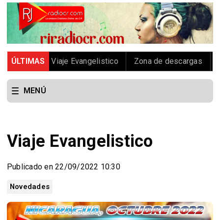
io
ÚLTIMAS
Viaje Evangelistico
Zona de descargas
Evangel
MENÚ
Viaje Evangelistico
Publicado en 22/09/2022 10:30
Novedades