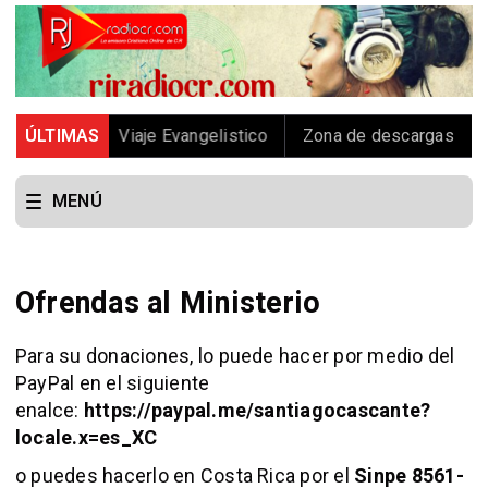
 Rj Radio
ÚLTIMAS
Viaje Evangelistico
Zona de descargas
E
MENÚ
Ofrendas al Ministerio
Para su donaciones, lo puede hacer por medio del
PayPal en el siguiente
enalce:
https://paypal.me/santiagocascante?
locale.x=es_XC
o puedes hacerlo en Costa Rica por el
Sinpe 8561-