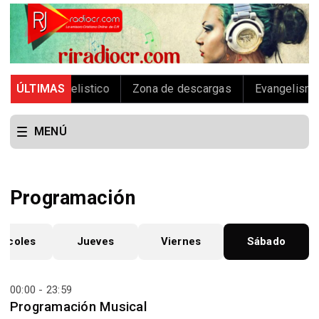
iaje Evangelistico
ÚLTIMAS
Zona de descargas
Evangelismo Ex
MENÚ
Programación
ércoles
Jueves
Viernes
Sábado
00:00 - 23:59
Programación Musical